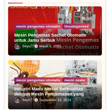
mesin pengemas otomatis
Uncategorized
Mesin Pengemas Sachet Otomatis
untuk Jamu Serbuk
bayu77
Maret 5, 2025
mesin pengemas otomatis
mesin sealer
Industri Madu Herbal Berkualitas
dengan Mesin Pengemasan yang
Tepat
bayu77
September 15, 2024