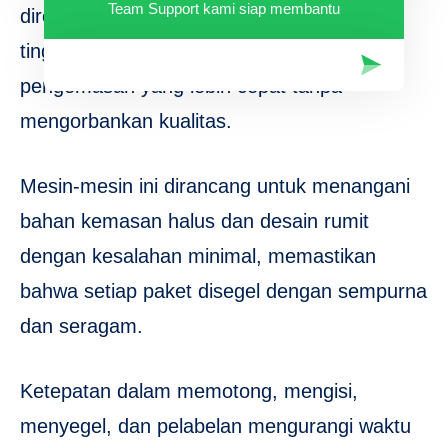
Team Support kami siap membantu
direkayasa dengan akurasi dan konsistensi
tinggi, produsen dapat mencapai siklus
pengemasan yang lebih cepat tanpa
mengorbankan kualitas.
Mesin-mesin ini dirancang untuk menangani
bahan kemasan halus dan desain rumit
dengan kesalahan minimal, memastikan
bahwa setiap paket disegel dengan sempurna
dan seragam.
Ketepatan dalam memotong, mengisi,
menyegel, dan pelabelan mengurangi waktu