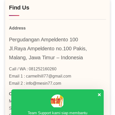
Find Us
Address
Pergudangan Ampeldento 100
Jl.Raya Ampeldento no.100 Pakis,
Malang, Jawa Timur – Indonesia
Call / WA : 081252160260
Email 1 : carmelhill77@gmail.com
Email 2 : info@mesin77.com
Operational Hours
Monday–Friday: 8:00AM–4:00PM
Saturday : 8:00AM–2:00PM
Team Support kami siap membantu