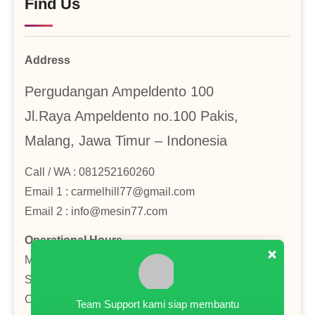
Find Us
Address
Pergudangan Ampeldento 100
Jl.Raya Ampeldento no.100 Pakis,
Malang, Jawa Timur – Indonesia
Call / WA : 081252160260
Email 1 : carmelhill77@gmail.com
Email 2 : info@mesin77.com
Operational Hours
Monday–Friday: 8:00AM–4:00PM
Saturday : 8:00AM–2:00PM
Close in Sunday and National Holiday
Team Support kami siap membantu