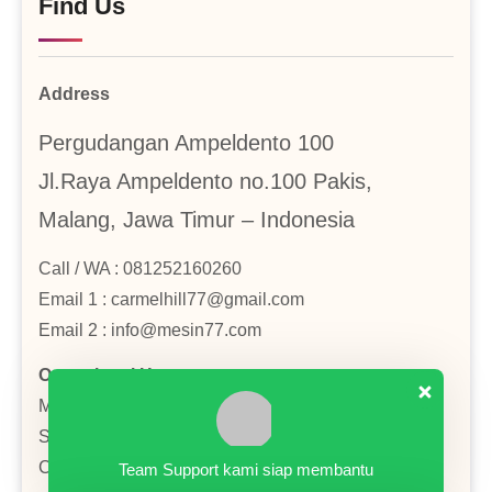
Find Us
Address
Pergudangan Ampeldento 100
Jl.Raya Ampeldento no.100 Pakis,
Malang, Jawa Timur – Indonesia
Call / WA : 081252160260
Email 1 : carmelhill77@gmail.com
Email 2 : info@mesin77.com
Operational Hours
Monday–Friday: 8:00AM–4:00PM
Saturday : 8:00AM–2:00PM
Close in Sunday and National Holiday
Team Support kami siap membantu