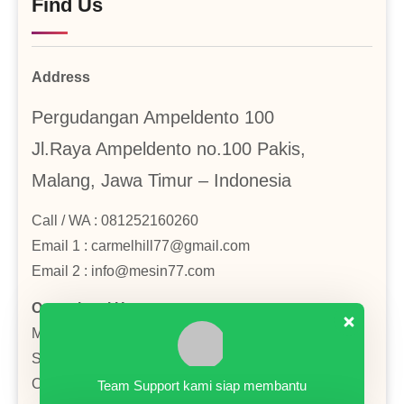
Find Us
Address
Pergudangan Ampeldento 100
Jl.Raya Ampeldento no.100 Pakis,
Malang, Jawa Timur – Indonesia
Call / WA : 081252160260
Email 1 : carmelhill77@gmail.com
Email 2 : info@mesin77.com
Operational Hours
Monday–Friday: 8:00AM–4:00PM
Saturday : 8:00AM–2:00PM
Close in Sunday and National Holiday
Team Support kami siap membantu