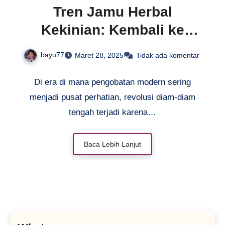
Tren Jamu Herbal
Kekinian: Kembali ke
Alam, Gaya Hidup Sehat
bayu77
Maret 28, 2025
Tidak ada komentar
Masa Kini
Di era di mana pengobatan modern sering
menjadi pusat perhatian, revolusi diam-diam
tengah terjadi karena…
Baca Lebih Lanjut