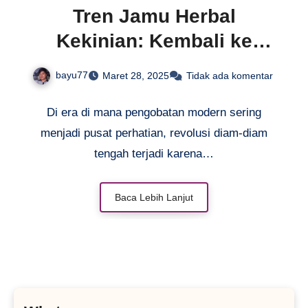
Tren Jamu Herbal
Kekinian: Kembali ke
Alam, Gaya Hidup Sehat
bayu77
Maret 28, 2025
Tidak ada komentar
Masa Kini
Di era di mana pengobatan modern sering
menjadi pusat perhatian, revolusi diam-diam
tengah terjadi karena…
Baca Lebih Lanjut