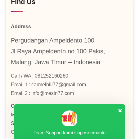
Find Us
Address
Pergudangan Ampeldento 100
Jl.Raya Ampeldento no.100 Pakis,
Malang, Jawa Timur – Indonesia
Call / WA : 081252160260
Email 1 : carmelhill77@gmail.com
Email 2 : info@mesin77.com
Operational Hours
Monday–Friday: 8:00AM–4:00PM
Saturday : 8:00AM–2:00PM
Close in Sunday and National Holiday
Team Support kami siap membantu