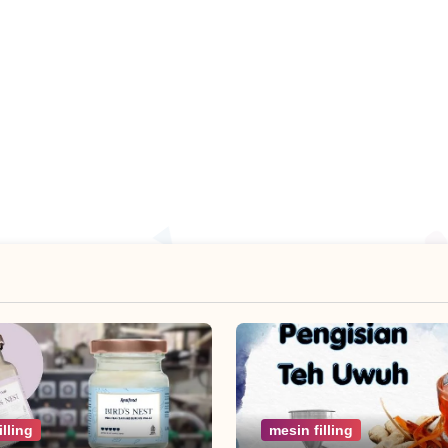
illing
mesin filling