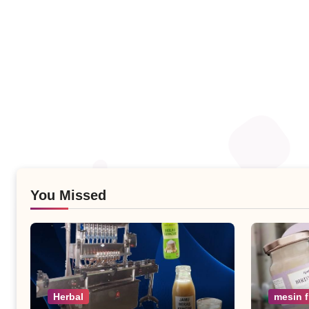
You Missed
Herbal
mesin f