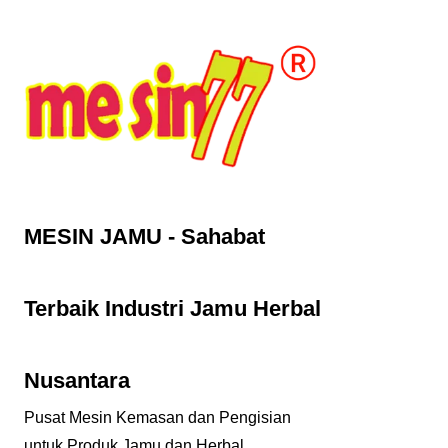
Lewati
ke
konten
MESIN JAMU - Sahabat
Terbaik Industri Jamu Herbal
Nusantara
Pusat Mesin Kemasan dan Pengisian
untuk Produk Jamu dan Herbal