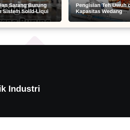
ian Sarang Burung
Pengisian Teh Uwuh 
 Sistem Solid-Liquid
Kapasitas Wedang
g
Tradisional
k Industri
Copyright © All rights reserved
|
Blogier
by
Themeansar
.