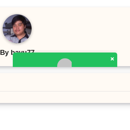
By
bayu77
Team Support kami siap membantu